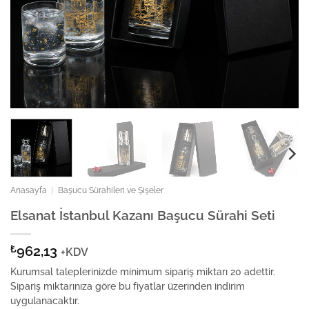
Anasayfa
|
Başucu Sürahileri ve Şişeler
Elsanat İstanbul Kazanı Başucu Sürahi Seti
₺
962,13
+KDV
Kurumsal taleplerinizde minimum sipariş miktarı 20 adettir.
Sipariş miktarınıza göre bu fiyatlar üzerinden indirim
uygulanacaktır.