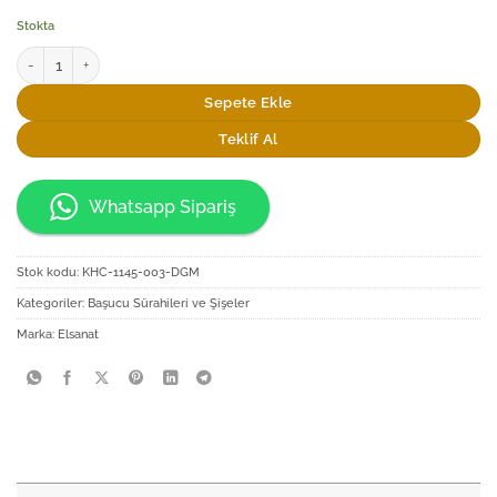
Stokta
Elsanat İstanbul Kazanı Başucu Sürahi Seti adet
Sepete Ekle
Teklif Al
Whatsapp Sipariş
Stok kodu:
KHC-1145-003-DGM
Kategoriler:
Başucu Sürahileri ve Şişeler
Marka:
Elsanat