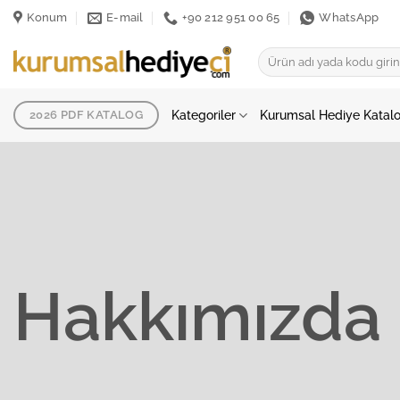
İçeriğe
Konum
E-mail
+90 212 951 00 65
WhatsApp
atla
Ara:
Kategoriler
Kurumsal Hediye Katal
2026 PDF KATALOG
Hakkımızda