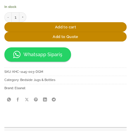
In stock
Elsanat İstanbul Kazanı Başucu Sürahi Seti quantity
Add to cart
Add to Quote
Whatsapp Sipariş
SKU:
KHC-1145-003-DGM
Category:
Bedside Jugs & Bottles
Brand:
Elsanat