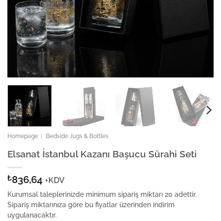
Homepage
|
Bedside Jugs & Bottles
Elsanat İstanbul Kazanı Başucu Sürahi Seti
₺
836,64
+KDV
Kurumsal taleplerinizde minimum sipariş miktarı 20 adettir.
Sipariş miktarınıza göre bu fiyatlar üzerinden indirim
uygulanacaktır.