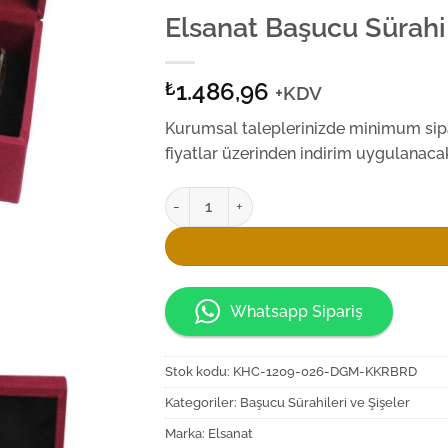
Elsanat Başucu Sürahi
1.486,96
₺
+KDV
Kurumsal taleplerinizde minimum sipar
fiyatlar üzerinden indirim uygulanacak
Elsanat Başucu Sürahi Takımı adet
Whatsapp Sipariş
Stok kodu:
KHC-1209-026-DGM-KKRBRD
Kategoriler:
Başucu Sürahileri ve Şişeler
Marka:
Elsanat