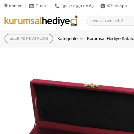
İçeriğe
Konum
E-mail
+90 212 951 00 65
WhatsApp
atla
Ara:
Kategoriler
Kurumsal Hediye Katal
2026 PDF KATALOG