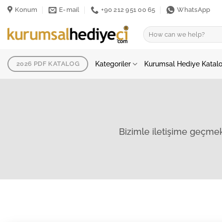
İçeriğe
Konum
E-mail
+90 212 951 00 65
WhatsApp
atla
Ara:
Kategoriler
Kurumsal Hediye Katal
2026 PDF KATALOG
Bizimle iletişime geçmek i