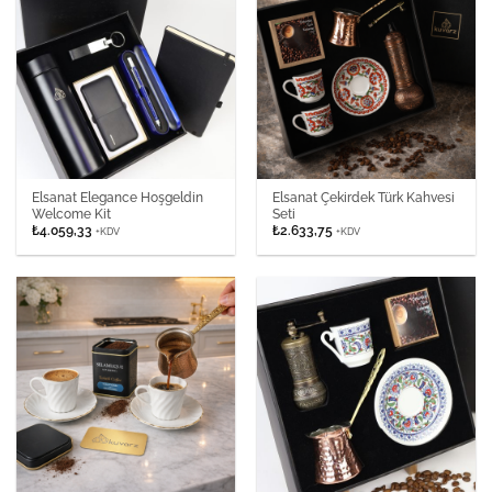
Elsanat Elegance Hoşgeldin
Elsanat Çekirdek Türk Kahvesi
Welcome Kit
Seti
₺
4.059,33
₺
2.633,75
+KDV
+KDV