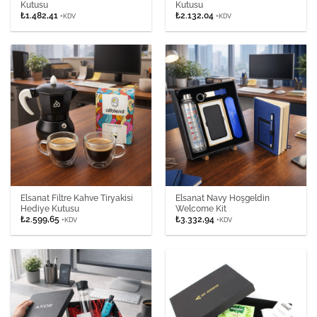
Kutusu
Kutusu
₺
1.482,41
₺
2.132,04
+KDV
+KDV
Elsanat Filtre Kahve Tiryakisi
Elsanat Navy Hoşgeldin
Hediye Kutusu
Welcome Kit
₺
2.599,65
₺
3.332,94
+KDV
+KDV