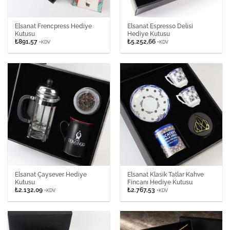
Elsanat Frencpress Hediye
Elsanat Espresso Delisi
Kutusu
Hediye Kutusu
₺
891,57
₺
5.252,66
+KDV
+KDV
Elsanat Çaysever Hediye
Elsanat Klasik Tatlar Kahve
Kutusu
Fincanı Hediye Kutusu
₺
2.132,09
₺
2.767,53
+KDV
+KDV