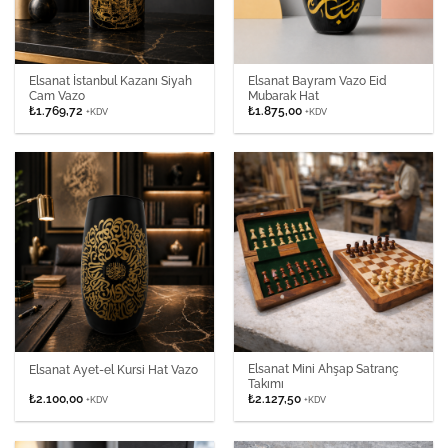
Elsanat İstanbul Kazanı Siyah
Elsanat Bayram Vazo Eid
Cam Vazo
Mubarak Hat
₺
1.769,72
₺
1.875,00
+KDV
+KDV
Elsanat Mini Ahşap Satranç
Elsanat Ayet-el Kursi Hat Vazo
Takımı
₺
2.100,00
₺
2.127,50
+KDV
+KDV