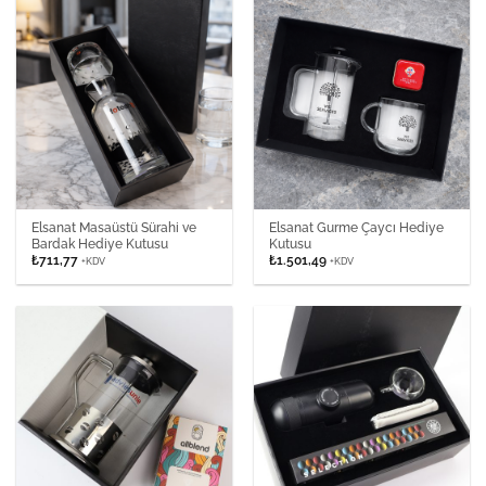
Elsanat Masaüstü Sürahi ve
Elsanat Gurme Çaycı Hediye
Bardak Hediye Kutusu
Kutusu
₺
711,77
₺
1.501,49
+KDV
+KDV