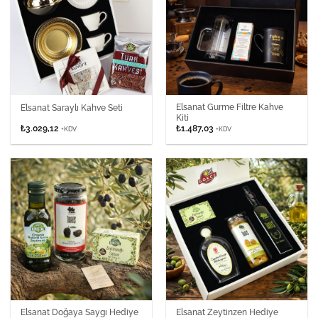
Elsanat Gurme Filtre Kahve
Elsanat Saraylı Kahve Seti
Kiti
₺
3.029,12
₺
1.487,03
+KDV
+KDV
Elsanat Doğaya Saygı Hediye
Elsanat Zeytinzen Hediye