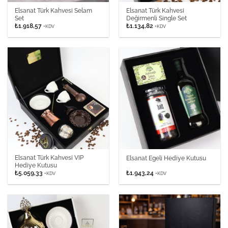
Elsanat Türk Kahvesi Selam
Elsanat Türk Kahvesi
Set
Değirmenli Single Set
₺
1.918,57
₺
1.134,82
+KDV
+KDV
Elsanat Türk Kahvesi VIP
Elsanat Egeli Hediye Kutusu
Hediye Kutusu
₺
5.059,33
₺
1.943,24
+KDV
+KDV