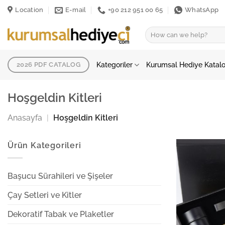
İçeriğe
Location
E-mail
+90 212 951 00 65
WhatsApp
atla
Ara:
Kategoriler
Kurumsal Hediye Katal
2026 PDF CATALOG
Hoşgeldin Kitleri
Anasayfa
|
Hoşgeldin Kitleri
Ürün Kategorileri
Başucu Sürahileri ve Şişeler
Çay Setleri ve Kitler
Dekoratif Tabak ve Plaketler