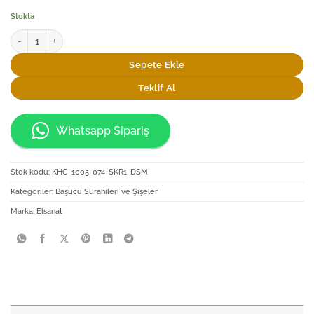
Stokta
Elsanat Beka Başucu Sürahi Seti adet
Sepete Ekle
Teklif Al
Whatsapp Sipariş
Stok kodu:
KHC-1005-074-SKR1-DSM
Kategoriler:
Başucu Sürahileri ve Şişeler
Marka:
Elsanat