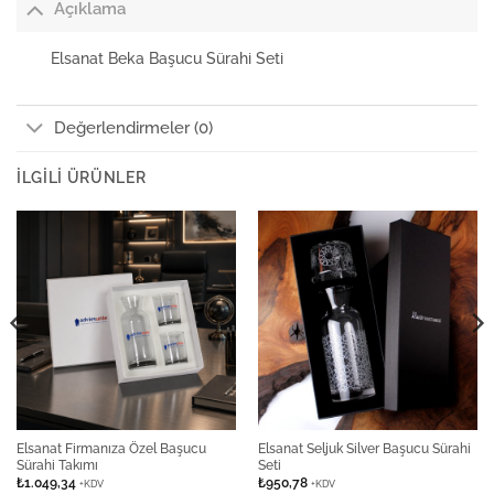
Açıklama
Elsanat Beka Başucu Sürahi Seti
Değerlendirmeler (0)
İLGILI ÜRÜNLER
Elsanat Firmanıza Özel Başucu
Elsanat Seljuk Silver Başucu Sürahi
Sürahi Takımı
Seti
₺
1.049,34
₺
950,78
+KDV
+KDV