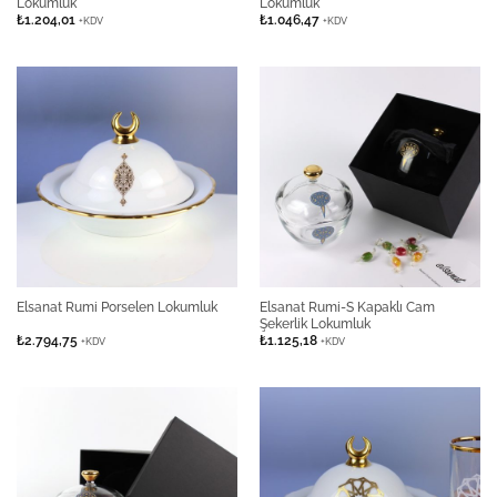
Lokumluk
Lokumluk
₺
1.204,01
₺
1.046,47
+KDV
+KDV
Elsanat Rumi-S Kapaklı Cam
Elsanat Rumi Porselen Lokumluk
Şekerlik Lokumluk
₺
2.794,75
₺
1.125,18
+KDV
+KDV