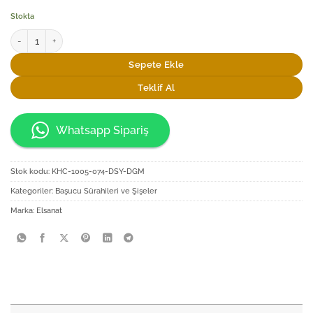
Stokta
Elsanat Başucu Sürahi Seti Beka Serisi adet
Sepete Ekle
Teklif Al
Whatsapp Sipariş
Stok kodu:
KHC-1005-074-DSY-DGM
Kategoriler:
Başucu Sürahileri ve Şişeler
Marka:
Elsanat