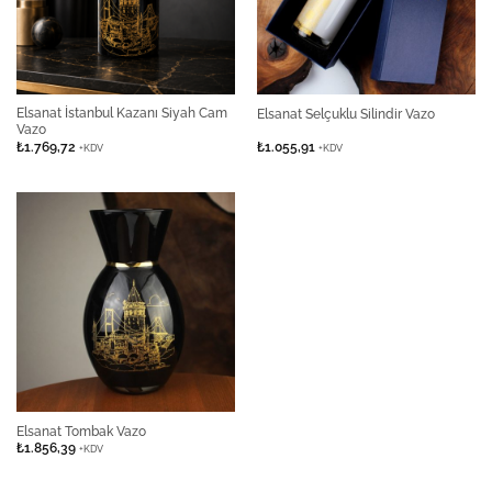
Elsanat İstanbul Kazanı Siyah Cam
Elsanat Selçuklu Silindir Vazo
Vazo
₺
1.769,72
₺
1.055,91
+KDV
+KDV
Elsanat Tombak Vazo
₺
1.856,39
+KDV