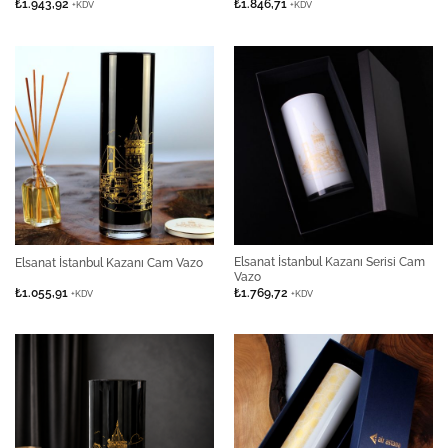
₺
1.943,92
₺
1.846,71
+KDV
+KDV
Elsanat İstanbul Kazanı Serisi Cam
Elsanat İstanbul Kazanı Cam Vazo
Vazo
₺
1.055,91
₺
1.769,72
+KDV
+KDV