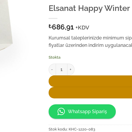
Elsanat Happy Winter 
686,91
₺
+KDV
Kurumsal taleplerinizde minimum sipar
fiyatlar üzerinden indirim uygulanacak
Stokta
Elsanat Happy Winter Başucu Sürahi Seti a
Whatsapp Sipariş
Stok kodu:
KHC-1220-083