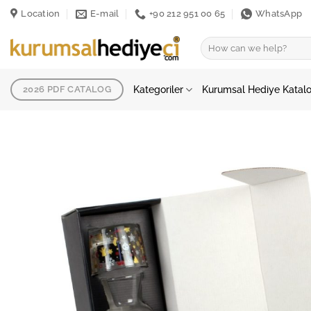
İçeriğe
Location
E-mail
+90 212 951 00 65
WhatsApp
atla
Ara:
Kategoriler
Kurumsal Hediye Katal
2026 PDF CATALOG