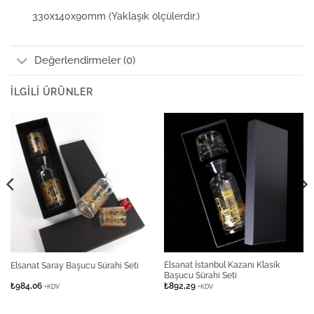
330x140x90mm (Yaklaşık ölçülerdir.)
Değerlendirmeler (0)
İLGILI ÜRÜNLER
Elsanat İstanbul Kazanı Klasik
Elsanat Saray Başucu Sürahi Seti
Başucu Sürahi Seti
₺
984,06
₺
892,29
+KDV
+KDV