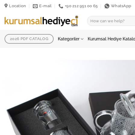
İçeriğe
Location
E-mail
+90 212 951 00 65
WhatsApp
atla
Ara:
Kategoriler
Kurumsal Hediye Katal
2026 PDF CATALOG