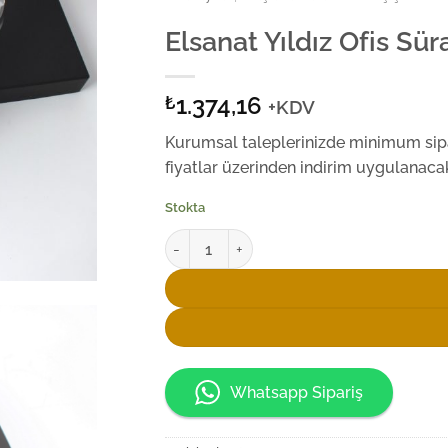
Elsanat Yıldız Ofis Sür
1.374,16
₺
+KDV
Kurumsal taleplerinizde minimum sipar
fiyatlar üzerinden indirim uygulanacak
Stokta
Elsanat Yıldız Ofis Sürahi Seti adet
Whatsapp Sipariş