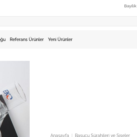
Bayili
oğu
Referans Ürünler
Yeni Ürünler
Anasayfa
|
Başucu Sürahileri ve Şişeler