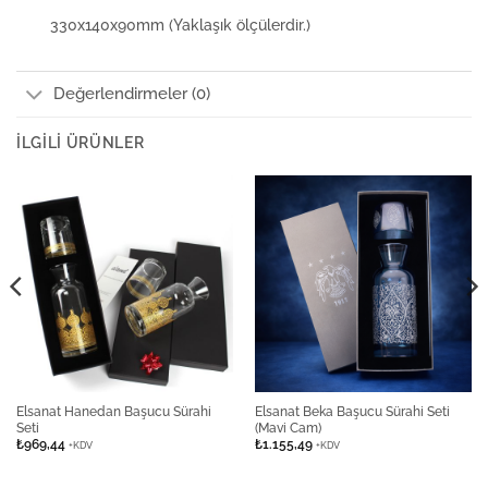
330x140x90mm (Yaklaşık ölçülerdir.)
Değerlendirmeler (0)
İLGILI ÜRÜNLER
Elsanat Hanedan Başucu Sürahi
Elsanat Beka Başucu Sürahi Seti
Seti
(Mavi Cam)
₺
969,44
₺
1.155,49
+KDV
+KDV