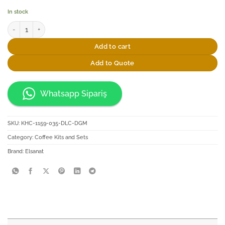
In stock
Elsanat Rumi-S Serisi Kahve Fincan Seti quantity
Add to cart
Add to Quote
Whatsapp Sipariş
SKU:
KHC-1159-035-DLC-DGM
Category:
Coffee Kits and Sets
Brand:
Elsanat