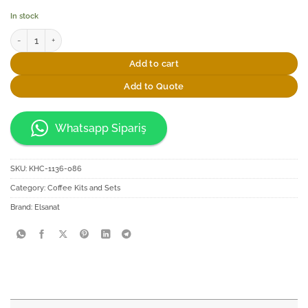
In stock
Elsanat Snowflake İkili Çay Fincan Seti 200cc quantity
Add to cart
Add to Quote
Whatsapp Sipariş
SKU:
KHC-1136-086
Category:
Coffee Kits and Sets
Brand:
Elsanat