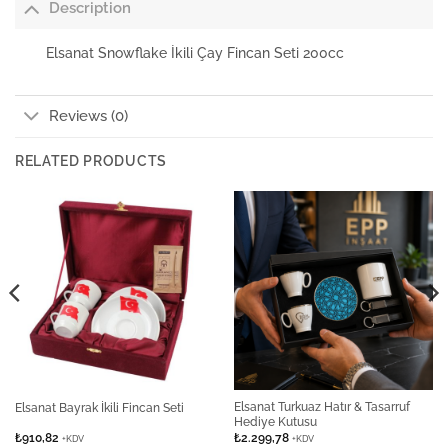
Description
Elsanat Snowflake İkili Çay Fincan Seti 200cc
Reviews (0)
RELATED PRODUCTS
Elsanat Turkuaz Hatır & Tasarruf
Elsanat Bayrak İkili Fincan Seti
Hediye Kutusu
₺
910,82
₺
2.299,78
+KDV
+KDV