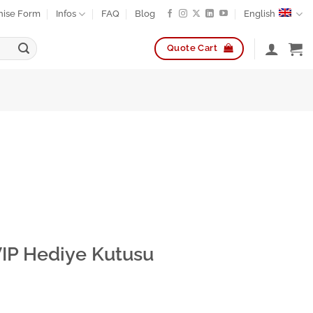
hise Form
Infos
FAQ
Blog
English
Quote Cart
VIP Hediye Kutusu