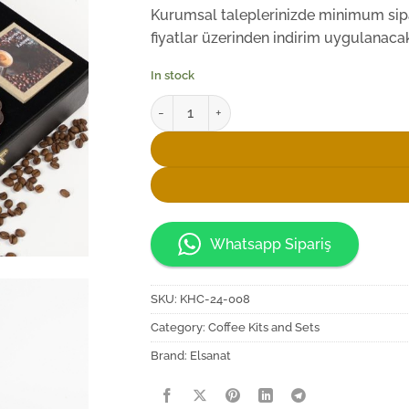
Kurumsal taleplerinizde minimum sipar
fiyatlar üzerinden indirim uygulanacakt
In stock
Elsanat Türk Kahvesi VIP Hediye Kutusu qua
Whatsapp Sipariş
SKU:
KHC-24-008
Category:
Coffee Kits and Sets
Brand:
Elsanat