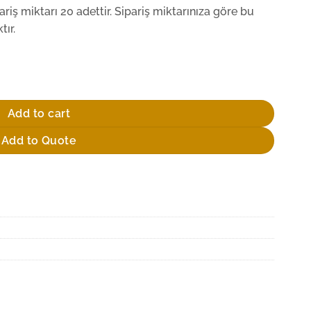
iş miktarı 20 adettir. Sipariş miktarınıza göre bu
ır.
ntity
Add to cart
Add to Quote