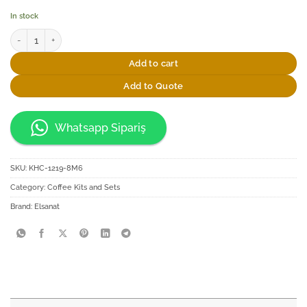
In stock
Elsanat 8 Mart Tek Kişilik Kahve Fincan Seti quantity
Add to cart
Add to Quote
Whatsapp Sipariş
SKU:
KHC-1219-8M6
Category:
Coffee Kits and Sets
Brand:
Elsanat