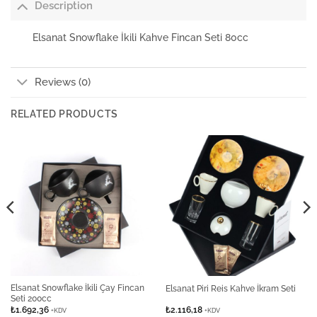
Description
Elsanat Snowflake İkili Kahve Fincan Seti 80cc
Reviews (0)
RELATED PRODUCTS
Elsanat Snowflake İkili Çay Fincan
Elsanat Piri Reis Kahve İkram Seti
Seti 200cc
₺
1.692,36
₺
2.116,18
+KDV
+KDV