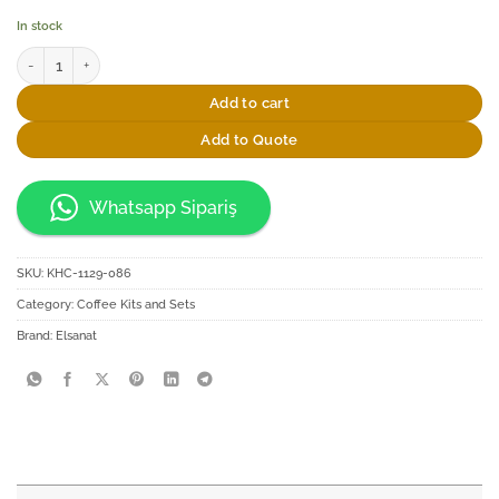
In stock
Elsanat Snowflake İkili Kahve Fincan Seti 80cc quantity
Add to cart
Add to Quote
Whatsapp Sipariş
SKU:
KHC-1129-086
Category:
Coffee Kits and Sets
Brand:
Elsanat