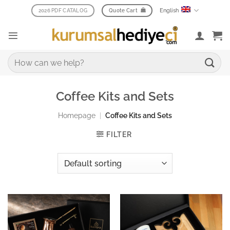
Skip
English
2026 PDF CATALOG
Quote Cart
to
content
Search
for:
Coffee Kits and Sets
Homepage
|
Coffee Kits and Sets
FILTER