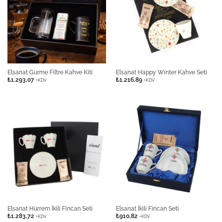
Elsanat Gurme Filtre Kahve Kiti
Elsanat Happy Winter Kahve Seti
₺
1.293,07
₺
1.216,89
+KDV
+KDV
Elsanat Hürrem İkili Fincan Seti
Elsanat İkili Fincan Seti
₺
1.283,72
₺
910,82
+KDV
+KDV