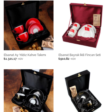
Elsanat Ay Yıldız Kahve Takımı
Elsanat Bayrak İkili Fincan Seti
₺
1.321,17
₺
910,82
+KDV
+KDV