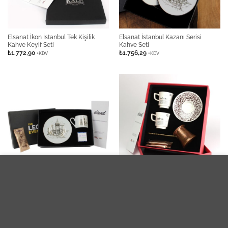
Elsanat İkon İstanbul Tek Kişilik
Elsanat İstanbul Kazanı Serisi
Kahve Keyif Seti
Kahve Seti
₺
1.772,90
₺
1.756,29
+KDV
+KDV
This site uses cookies to offer you a better browsing experience. By
browsing this website, you agree to our use of cookies.
Elsanat İstanbul Kazanı Single
Elsanat Kahve Çekirdeği Cezveli
Fincan Set
Kahve İkram Seti
More info
Accept
₺
1.196,78
₺
1.618,90
+KDV
+KDV