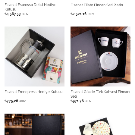
Elsanat Espresso Delisi Hediye
Elsanat Filato Fincan Seti Platin
Kutusu
₺
4.567,53
₺
2.521,16
+KDV
+KDV
Elsanat Gözde Türk Kahvesi Fincanı
Elsanat Frencpress Hediye Kutusu
Seti
₺
775,28
₺
971,76
+KDV
+KDV