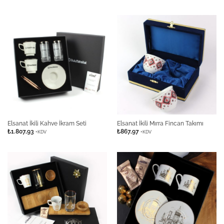
Elsanat İkili Kahve İkram Seti
Elsanat İkili Mırra Fincan Takımı
₺
1.807,93
₺
867,97
+KDV
+KDV