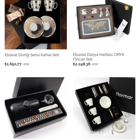
Elsanat Dünya Haritası CMYK
Elsanat Divriği Serisi Kahve Seti
Fincan Seti
₺
1.650,77
₺
2.248,36
+KDV
+KDV