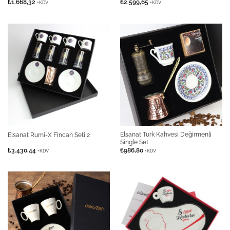
₺
1.668,32
₺
2.599,65
+KDV
+KDV
Elsanat Türk Kahvesi Değirmenli
Elsanat Rumi-X Fincan Seti 2
Single Set
₺
3.430,44
₺
986,80
+KDV
+KDV