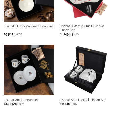
Elsanat 8 Mart Tek Kişilik Kahve
Elsanat 2’li Türk Kahvesi Fincan Seti
Fincan Seti
₺
942,74
₺
1.149,63
+KDV
+KDV
Elsanat Antik Fincan Seti
Elsanat Ata Silüet İkili Fincan Seti
₺
1.423,37
₺
910,82
+KDV
+KDV