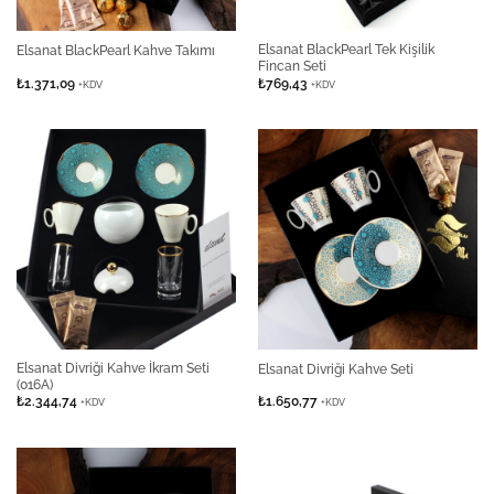
Elsanat BlackPearl Tek Kişilik
Elsanat BlackPearl Kahve Takımı
Fincan Seti
₺
1.371,09
₺
769,43
+KDV
+KDV
Elsanat Divriği Kahve İkram Seti
Elsanat Divriği Kahve Seti
(016A)
₺
2.344,74
₺
1.650,77
+KDV
+KDV