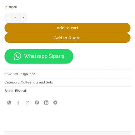
In stock
Elsanat Dünya Haritası CMYK Fincan Seti quantity
Add to cart
Add to Quote
Whatsapp Sipariş
SKU:
KHC-1156-082
Category:
Coffee Kits and Sets
Brand:
Elsanat