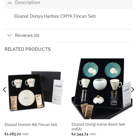
Description
Elsanat Dünya Haritası CMYK Fincan Seti
Reviews (0)
RELATED PRODUCTS
Elsanat Divriği Kahve İkram Seti
Elsanat Hürrem İkili Fincan Seti
(016A)
₺
1.283,72
₺
2.344,74
+KDV
+KDV