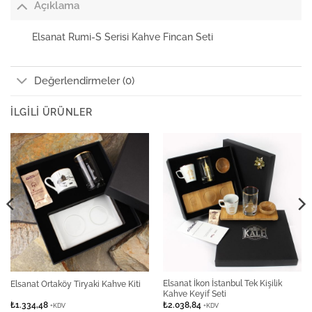
Açıklama
Elsanat Rumi-S Serisi Kahve Fincan Seti
Değerlendirmeler (0)
İLGILI ÜRÜNLER
Elsanat İkon İstanbul Tek Kişilik
Elsanat Ortaköy Tiryaki Kahve Kiti
Kahve Keyif Seti
₺
1.334,48
₺
2.038,84
+KDV
+KDV