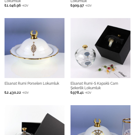
Lokumluk
Lokumluk
₺
1.046,96
₺
909,97
+KDV
+KDV
Elsanat Rumi-S Kapaklı Cam
Elsanat Rumi Porselen Lokumluk
Şekerlik Lokumluk
₺
2.430,22
₺
978,41
+KDV
+KDV