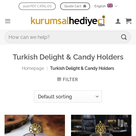
Skip
English
2026 PDF CATALOG
Quote Cart
to
content
Search
for:
Turkish Delight & Candy Holders
Homepage
|
Turkish Delight & Candy Holders
FILTER