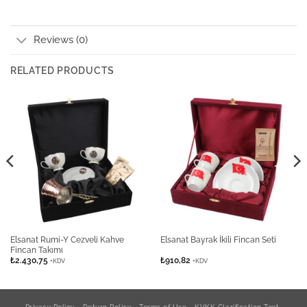
Reviews (0)
RELATED PRODUCTS
Elsanat Rumi-Y Cezveli Kahve
Elsanat Bayrak İkili Fincan Seti
Fincan Takımı
₺
2.430,75
₺
910,82
+KDV
+KDV
Privacy Policy
Return Policy
Terms of Use
KVKK Clarification Text