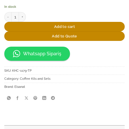
In stock
Elsanat Topkapı Cezveli Kahve İkram Seti quantity
Add to cart
Add to Quote
Whatsapp Sipariş
SKU:
KHC-1179-TP
Category:
Coffee Kits and Sets
Brand:
Elsanat