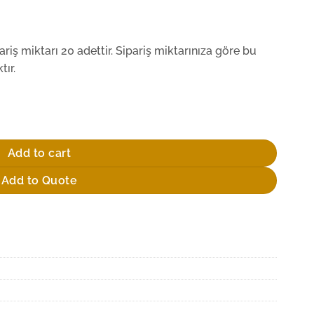
iş miktarı 20 adettir. Sipariş miktarınıza göre bu
ır.
ity
Add to cart
Add to Quote