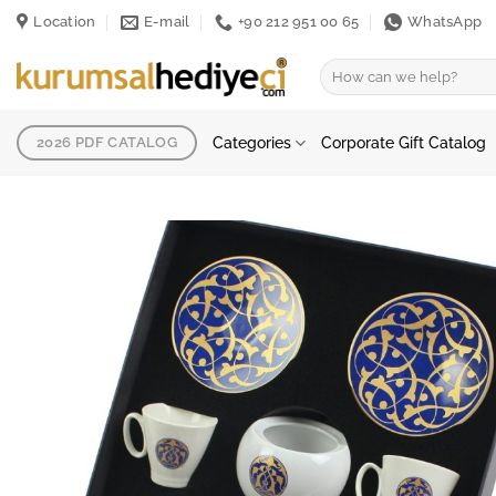
Skip
Location
E-mail
+90 212 951 00 65
WhatsApp
to
content
Search
for:
Categories
Corporate Gift Catalog
2026 PDF CATALOG