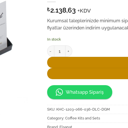
2.138,63
₺
+KDV
Kurumsal taleplerinizde minimum sipar
fiyatlar üzerinden indirim uygulanacakt
In stock
Elsanat Seljukian D4 Kahve İkram Seti quant
Whatsapp Sipariş
SKU:
KHC-1203-066-036-DLC-DGM
Category:
Coffee Kits and Sets
Brand:
Elsanat