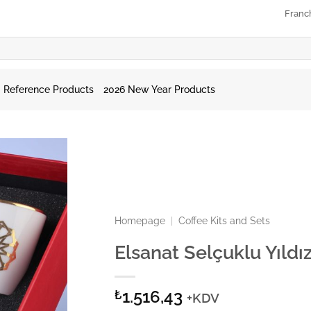
Franc
Reference Products
2026 New Year Products
Homepage
|
Coffee Kits and Sets
Elsanat Selçuklu Yıldı
1.516,43
₺
+KDV