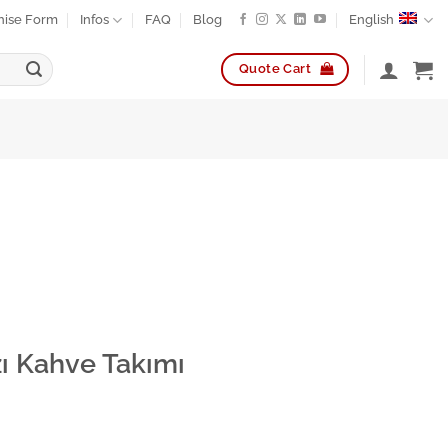
hise Form
Infos
FAQ
Blog
English
Quote Cart
zı Kahve Takımı