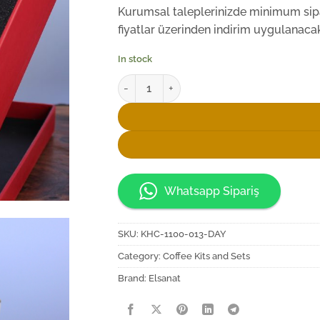
Kurumsal taleplerinizde minimum sipar
fiyatlar üzerinden indirim uygulanacakt
In stock
Elsanat Selçuklu Yıldızı Kahve Takımı quanti
Whatsapp Sipariş
SKU:
KHC-1100-013-DAY
Category:
Coffee Kits and Sets
Brand:
Elsanat