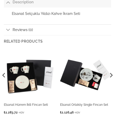
Description
Elsanat Selçuklu Yıldızı Kahve İkram Seti
Reviews (0)
RELATED PRODUCTS
Elsanat Hürrem İkili Fincan Seti
Elsanat Ortaköy Single Fincan Set
₺
1.283,72
₺
1.126,46
+KDV
+KDV