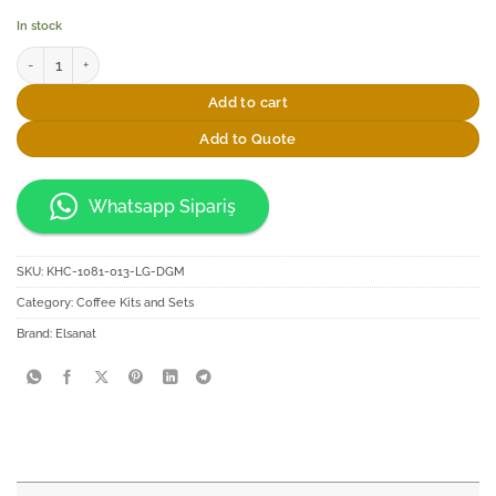
In stock
Elsanat Selçuklu Yıldızı Kahve İkram Seti quantity
Add to cart
Add to Quote
Whatsapp Sipariş
SKU:
KHC-1081-013-LG-DGM
Category:
Coffee Kits and Sets
Brand:
Elsanat