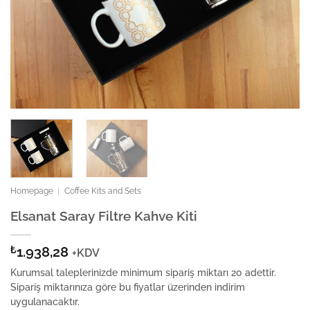
Homepage
|
Coffee Kits and Sets
Elsanat Saray Filtre Kahve Kiti
₺
1.938,28
+KDV
Kurumsal taleplerinizde minimum sipariş miktarı 20 adettir.
Sipariş miktarınıza göre bu fiyatlar üzerinden indirim
uygulanacaktır.