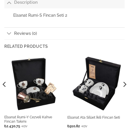
Description
Elsanat Rumi-S Fincan Seti 2
Reviews (0)
RELATED PRODUCTS
Elsanat Rumi-Y Cezveli Kahve
Elsanat Ata Silüet İkili Fincan Seti
Fincan Takımı
₺
2.430,75
₺
910,82
+KDV
+KDV