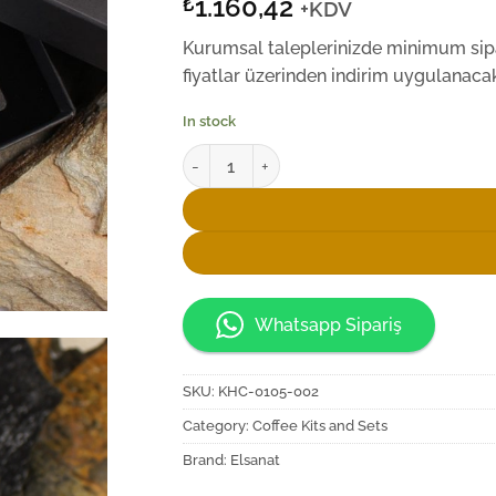
1.160,42
₺
+KDV
Kurumsal taleplerinizde minimum sipar
fiyatlar üzerinden indirim uygulanacakt
In stock
Elsanat Ortaköy Tiryaki Kahve Kiti quantity
Whatsapp Sipariş
SKU:
KHC-0105-002
Category:
Coffee Kits and Sets
Brand:
Elsanat