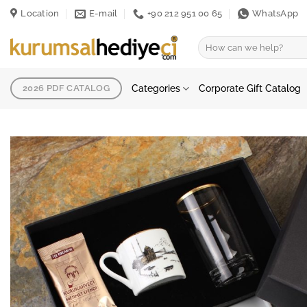
Skip
Location
E-mail
+90 212 951 00 65
WhatsApp
to
content
Search
for:
Categories
Corporate Gift Catalog
2026 PDF CATALOG