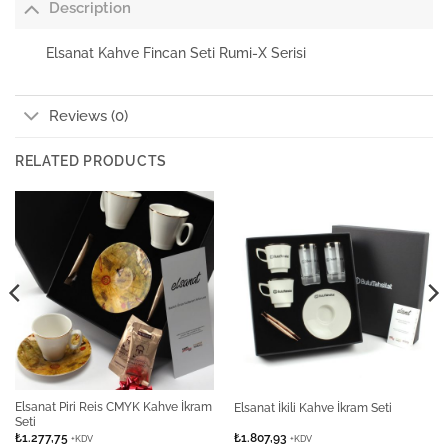
Description
Elsanat Kahve Fincan Seti Rumi-X Serisi
Reviews (0)
RELATED PRODUCTS
Elsanat Piri Reis CMYK Kahve İkram
Elsanat İkili Kahve İkram Seti
Seti
₺
1.277,75
₺
1.807,93
+KDV
+KDV