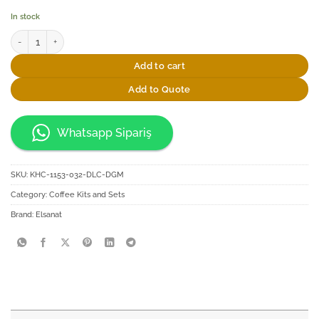
In stock
Elsanat Kahve Fincan Seti Rumi-X Serisi quantity
Add to cart
Add to Quote
Whatsapp Sipariş
SKU:
KHC-1153-032-DLC-DGM
Category:
Coffee Kits and Sets
Brand:
Elsanat