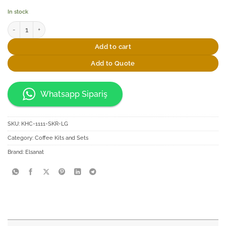
In stock
Elsanat Ay Yıldız Kahve Takımı quantity
Add to cart
Add to Quote
Whatsapp Sipariş
SKU:
KHC-1111-SKR-LG
Category:
Coffee Kits and Sets
Brand:
Elsanat