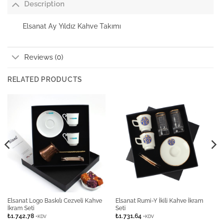
Description
Elsanat Ay Yıldız Kahve Takımı
Reviews (0)
RELATED PRODUCTS
Elsanat Logo Baskılı Cezveli Kahve
Elsanat Rumi-Y İkili Kahve İkram
İkram Seti
Seti
₺
1.742,78
₺
1.731,64
+KDV
+KDV