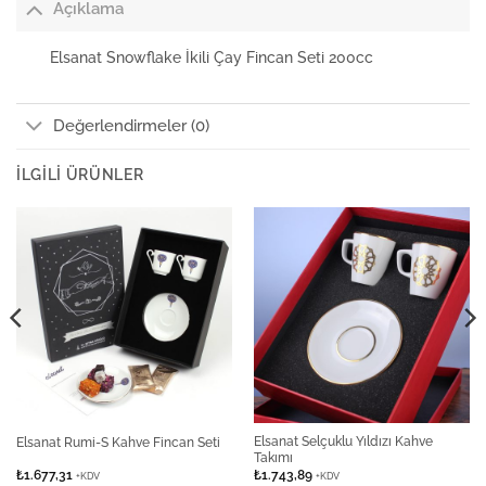
Açıklama
Elsanat Snowflake İkili Çay Fincan Seti 200cc
Değerlendirmeler (0)
İLGILI ÜRÜNLER
Elsanat Selçuklu Yıldızı Kahve
Elsanat Rumi-S Kahve Fincan Seti
Takımı
₺
1.677,31
₺
1.743,89
+KDV
+KDV