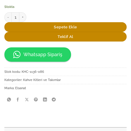
Stokta
Elsanat Snowflake İkili Çay Fincan Seti 200cc adet
Sepete Ekle
Teklif Al
Whatsapp Sipariş
Stok kodu:
KHC-1136-086
Kategoriler:
Kahve Kitleri ve Takımlar
Marka:
Elsanat