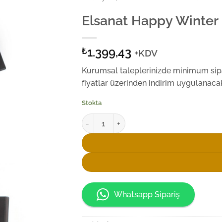
Elsanat Happy Winter
1.399,43
₺
+KDV
Kurumsal taleplerinizde minimum sipar
fiyatlar üzerinden indirim uygulanacak
Stokta
Elsanat Happy Winter Kahve Seti adet
Whatsapp Sipariş