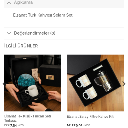
Açıklama
Elsanat Türk Kahvesi Selam Set
Değerlendirmeler (0)
İLGILI ÜRÜNLER
Elsanat Tek Kişilik Fincan Seti
Elsanat Saray Filtre Kahve Kiti
Turkuaz
₺
687,54
₺
2.229,02
+KDV
+KDV