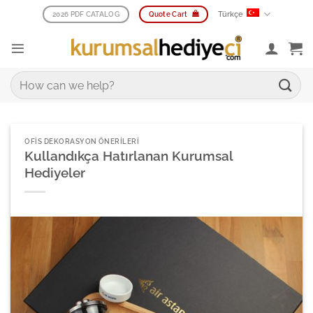
İçeriğe
Türkçe
2026 PDF CATALOG
Quote Cart
atla
Ara:
OFIS DEKORASYON ÖNERILERI
Kullandıkça Hatırlanan Kurumsal
Hediyeler