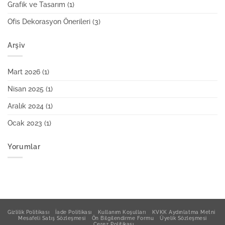
Grafik ve Tasarım
(1)
Ofis Dekorasyon Önerileri
(3)
Arşiv
Mart 2026
(1)
Nisan 2025
(1)
Aralık 2024
(1)
Ocak 2023
(1)
Yorumlar
Gizlilik Politikası
İade Politikası
Kullanım Koşulları
KVKK Aydınlatma Metni
Mesafeli Satış Sözleşmesi
Ön Bilgilendirme Formu
Üyelik Sözleşmesi
Çerez Politikası