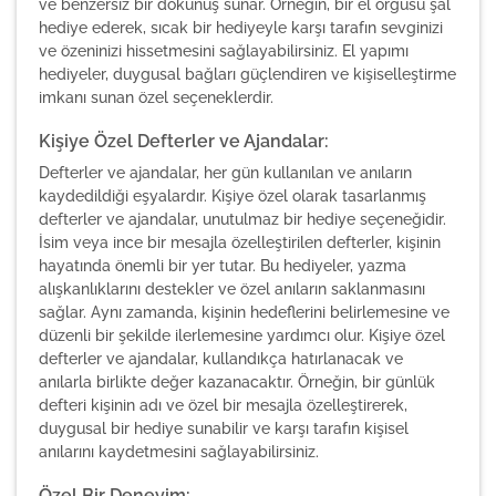
ve benzersiz bir dokunuş sunar. Örneğin, bir el örgüsü şal
hediye ederek, sıcak bir hediyeyle karşı tarafın sevginizi
ve özeninizi hissetmesini sağlayabilirsiniz. El yapımı
hediyeler, duygusal bağları güçlendiren ve kişiselleştirme
imkanı sunan özel seçeneklerdir.
Kişiye Özel Defterler ve Ajandalar:
Defterler ve ajandalar, her gün kullanılan ve anıların
kaydedildiği eşyalardır. Kişiye özel olarak tasarlanmış
defterler ve ajandalar, unutulmaz bir hediye seçeneğidir.
İsim veya ince bir mesajla özelleştirilen defterler, kişinin
hayatında önemli bir yer tutar. Bu hediyeler, yazma
alışkanlıklarını destekler ve özel anıların saklanmasını
sağlar. Aynı zamanda, kişinin hedeflerini belirlemesine ve
düzenli bir şekilde ilerlemesine yardımcı olur. Kişiye özel
defterler ve ajandalar, kullandıkça hatırlanacak ve
anılarla birlikte değer kazanacaktır. Örneğin, bir günlük
defteri kişinin adı ve özel bir mesajla özelleştirerek,
duygusal bir hediye sunabilir ve karşı tarafın kişisel
anılarını kaydetmesini sağlayabilirsiniz.
Özel Bir Deneyim: