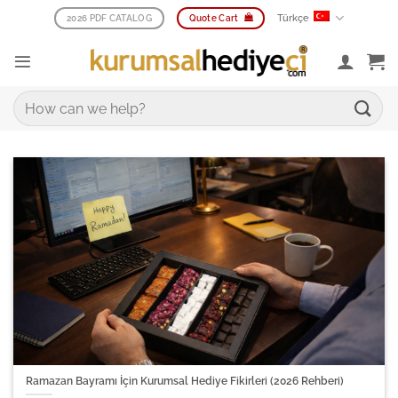
İçeriğe
Türkçe
2026 PDF CATALOG
Quote Cart
atla
Ara:
Ramazan Bayramı İçin Kurumsal Hediye Fikirleri (2026 Rehberi)