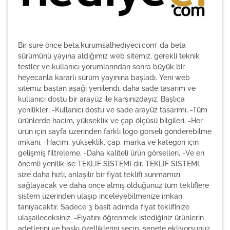
Bir süre önce beta.kurumsalhediyeci.com’ da beta
sürümünü yayına aldığımız web sitemiz, gerekli teknik
testler ve kullanıcı yorumlarından sonra büyük bir
heyecanla kararlı sürüm yayınına başladı. Yeni web
sitemiz baştan aşağı yenilendi, daha sade tasarım ve
kullanıcı dostu bir arayüz ile karşınızdayız. Başlıca
yenilikler; -Kullanıcı dostu ve sade arayüz tasarımı, -Tüm
ürünlerde hacim, yükseklik ve çap ölçüsü bilgileri, -Her
ürün için sayfa üzerinden farklı logo görseli gönderebilme
imkanı, -Hacim, yükseklik, çap, marka ve kategori için
gelişmiş filtreleme, -Daha kaliteli ürün görselleri, -Ve en
önemli yenilik ise TEKLİF SİSTEMİ dir. TEKLİF SİSTEMİ,
size daha hızlı, anlaşılır bir fiyat teklifi sunmamızı
sağlayacak ve daha önce almış olduğunuz tüm tekliflere
sistem üzerinden ulaşıp inceleyebilmenize imkan
tanıyacaktır. Sadece 3 basit adımda fiyat teklifinize
ulaşaileceksiniz. -Fiyatını öğrenmek istediğiniz ürünlerin
adetlerini ve baskı özelliklerini seçip, sepete ekliyorsunuz,