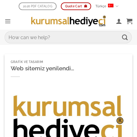
İçeriğe
Türkçe
2026 PDF CATALOG
Quote Cart
atla
Ara:
GRAFIK VE TASARIM
Web sitemiz yenilendi…