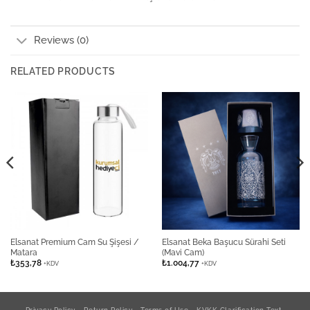
Reviews (0)
RELATED PRODUCTS
Elsanat Premium Cam Su Şişesi /
Elsanat Beka Başucu Sürahi Seti
Matara
(Mavi Cam)
₺
353,78
₺
1.004,77
+KDV
+KDV
Privacy Policy
Return Policy
Terms of Use
KVKK Clarification Text