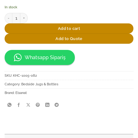
In stock
Elsanat Earth CMYK Başucu Sürahi Seti quantity
Add to cart
Add to Quote
Whatsapp Sipariş
SKU:
KHC-1005-082
Category:
Bedside Jugs & Bottles
Brand:
Elsanat