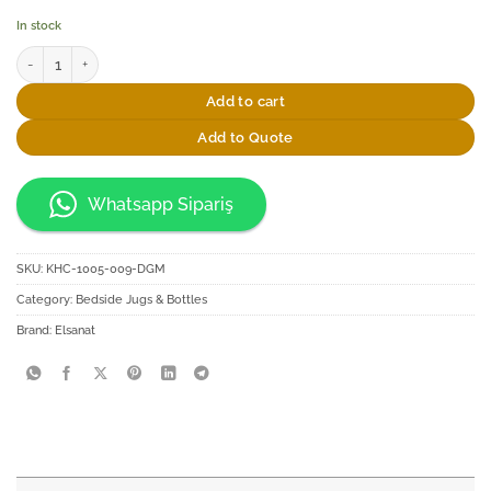
In stock
Elsanat Seljuk Gold Başucu Sürahi Seti quantity
Add to cart
Add to Quote
Whatsapp Sipariş
SKU:
KHC-1005-009-DGM
Category:
Bedside Jugs & Bottles
Brand:
Elsanat