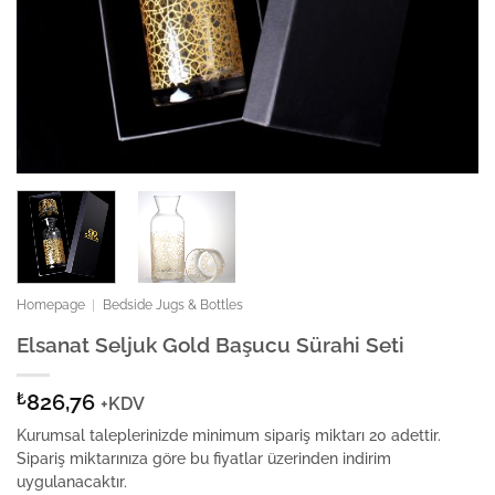
Homepage
|
Bedside Jugs & Bottles
Elsanat Seljuk Gold Başucu Sürahi Seti
₺
826,76
+KDV
Kurumsal taleplerinizde minimum sipariş miktarı 20 adettir.
Sipariş miktarınıza göre bu fiyatlar üzerinden indirim
uygulanacaktır.