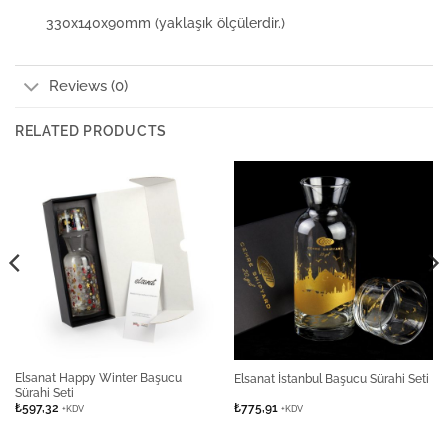
330x140x90mm (yaklaşık ölçülerdir.)
Reviews (0)
RELATED PRODUCTS
Elsanat Happy Winter Başucu
Elsanat İstanbul Başucu Sürahi Seti
Sürahi Seti
₺
597,32
₺
775,91
+KDV
+KDV