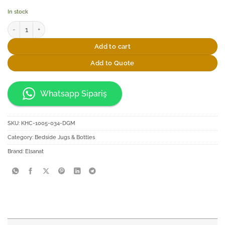
In stock
Elsanat İstanbul-x Ofis Başucu Sürahi Seti quantity
Add to cart
Add to Quote
Whatsapp Sipariş
SKU:
KHC-1005-034-DGM
Category:
Bedside Jugs & Bottles
Brand:
Elsanat