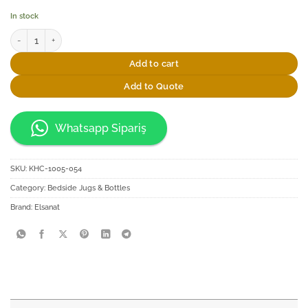
In stock
Elsanat Piri Reis CMYK Başucu Sürahi Seti quantity
Add to cart
Add to Quote
Whatsapp Sipariş
SKU:
KHC-1005-054
Category:
Bedside Jugs & Bottles
Brand:
Elsanat