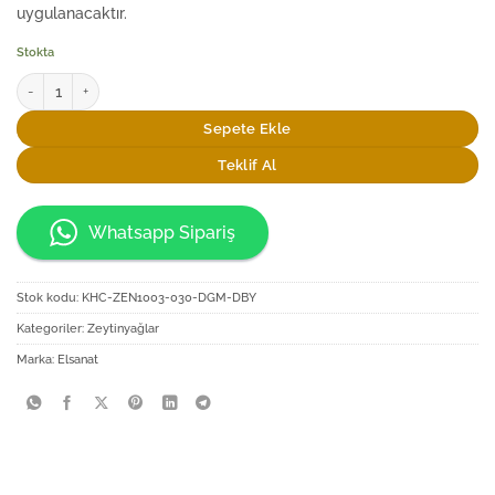
uygulanacaktır.
Stokta
Elsanat Zeytinağacı Cam Şişede 500ml Sızma Zeytinyağı adet
Sepete Ekle
Teklif Al
Whatsapp Sipariş
Stok kodu:
KHC-ZEN1003-030-DGM-DBY
Kategoriler:
Zeytinyağlar
Marka:
Elsanat