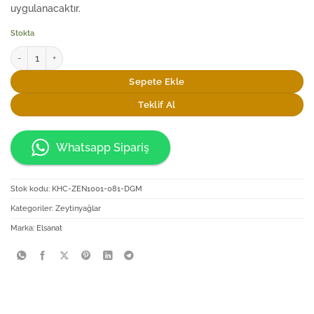
uygulanacaktır.
Stokta
Elsanat Galata Şişesinde 500ml Sızma Zeytinyağı adet
Sepete Ekle
Teklif Al
Whatsapp Sipariş
Stok kodu:
KHC-ZEN1001-081-DGM
Kategoriler:
Zeytinyağlar
Marka:
Elsanat