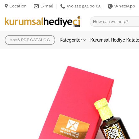
İçeriğe
Location
E-mail
+90 212 951 00 65
WhatsApp
atla
Ara:
Kategoriler
Kurumsal Hediye Katal
2026 PDF CATALOG