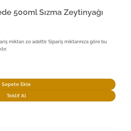
şede 500ml Sızma Zeytinyağı
iş miktarı 20 adettir. Sipariş miktarınıza göre bu
tır.
inyağı adet
Sepete Ekle
Teklif Al