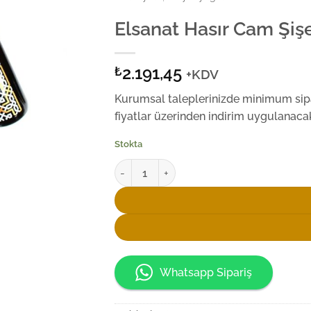
Elsanat Hasır Cam Şi
2.191,45
₺
+KDV
Kurumsal taleplerinizde minimum sipar
fiyatlar üzerinden indirim uygulanacak
Stokta
Elsanat Hasır Cam Şişede 500ml Sızma Zeyt
Whatsapp Sipariş