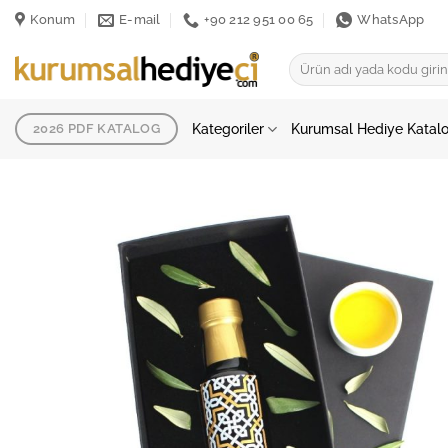
İçeriğe
Konum
E-mail
+90 212 951 00 65
WhatsApp
atla
Ara:
Kategoriler
Kurumsal Hediye Katal
2026 PDF KATALOG