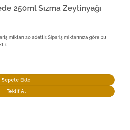
ede 250ml Sızma Zeytinyağı
iş miktarı 20 adettir. Sipariş miktarınıza göre bu
tır.
inyağı adet
Sepete Ekle
Teklif Al