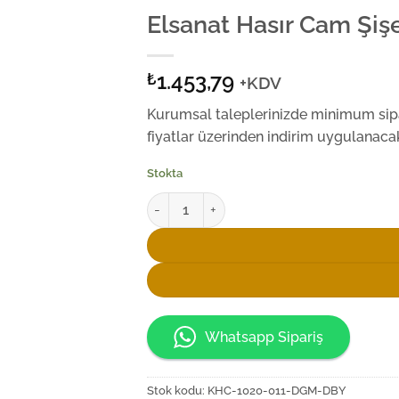
Elsanat Hasır Cam Şiş
1.453,79
₺
+KDV
Kurumsal taleplerinizde minimum sipar
fiyatlar üzerinden indirim uygulanacak
Stokta
Elsanat Hasır Cam Şişede 250ml Sızma Zeyt
Whatsapp Sipariş
Stok kodu:
KHC-1020-011-DGM-DBY