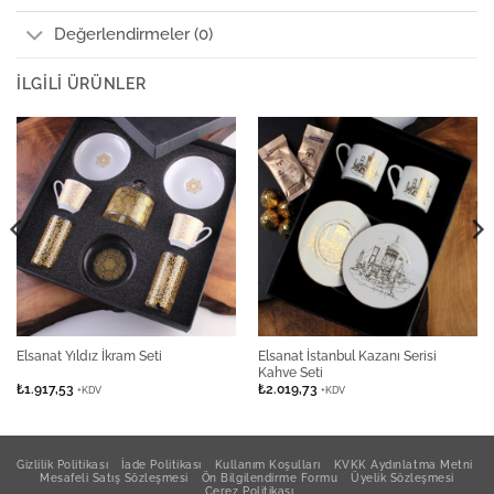
Değerlendirmeler (0)
İLGILI ÜRÜNLER
Elsanat İstanbul Kazanı Serisi
Elsanat Yıldız İkram Seti
Kahve Seti
₺
1.917,53
₺
2.019,73
+KDV
+KDV
Gizlilik Politikası
İade Politikası
Kullanım Koşulları
KVKK Aydınlatma Metni
Mesafeli Satış Sözleşmesi
Ön Bilgilendirme Formu
Üyelik Sözleşmesi
Çerez Politikası